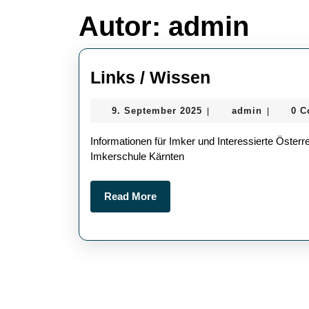
Autor:
admin
Links
Links / Wissen
/
9.
admin
9. September 2025
admin
0 
|
|
Wissen
September
2025
Informationen für Imker und Interessierte Öste
Imkerschule Kärnten
Read
Read More
More