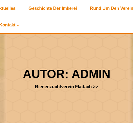
ktuelles
Geschichte Der Imkerei
Rund Um Den Verei
Kontakt
AUTOR:
ADMIN
Bienenzuchtverein Flattach
>>