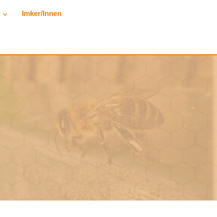
n
Imker/innen