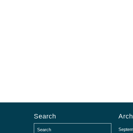
Search
Arch
Septem