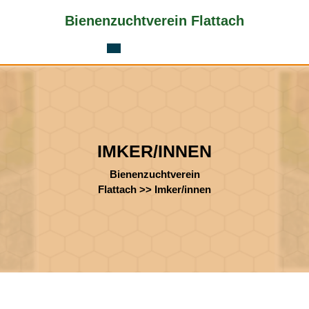
Skip
Bienenzuchtverein Flattach
to
content
Skip
to
content
IMKER/INNEN
Bienenzuchtverein
Flattach
>>
Imker/innen