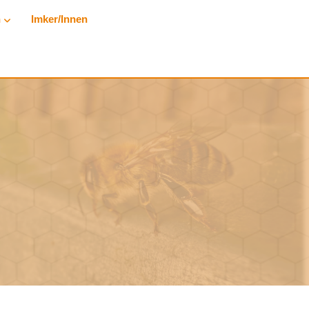
n
Imker/innen