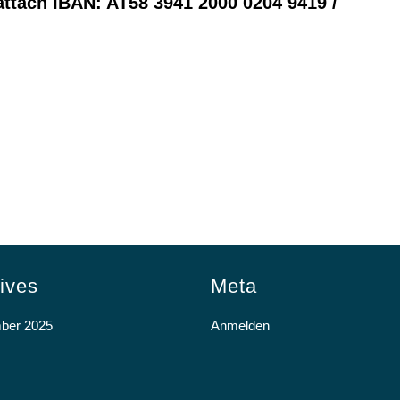
ttach IBAN: AT58 3941 2000 0204 9419 /
ives
Meta
ber 2025
Anmelden