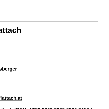
attach
rsberger
lattach.at