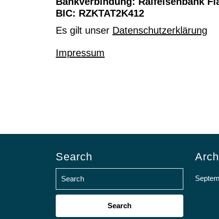
Bankverbindung: Raifeisenbank Fla
BIC: RZKTAT2K412
Es gilt unser
Datenschutzerklärung
Impressum
Search
Arch
Septem
Search
for: