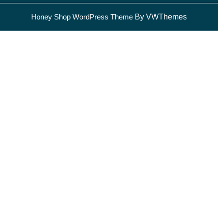
Honey Shop WordPress Theme
By VWThemes