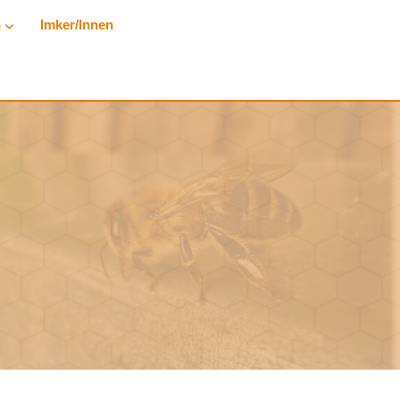
n
Imker/innen