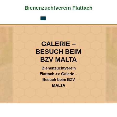
Skip
Bienenzuchtverein Flattach
to
content
Skip
to
content
GALERIE –
BESUCH BEIM
BZV MALTA
Bienenzuchtverein
Flattach
>>
Galerie –
Besuch beim BZV
MALTA