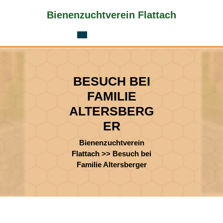
Skip
Bienenzuchtverein Flattach
to
content
Skip
to
content
BESUCH BEI
FAMILIE
ALTERSBERG
ER
Bienenzuchtverein
Flattach
>>
Besuch bei
Familie Altersberger