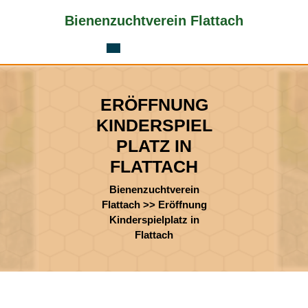
Skip
Bienenzuchtverein Flattach
to
content
Skip
to
content
ERÖFFNUNG
KINDERSPIEL
PLATZ IN
FLATTACH
Bienenzuchtverein
Flattach
>>
Eröffnung
Kinderspielplatz in
Flattach